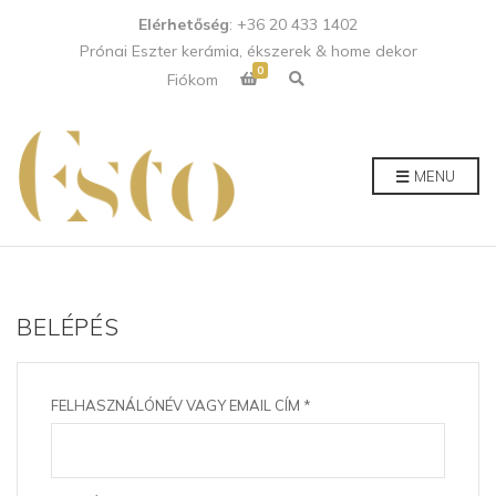
Elérhetőség
: +36 20 433 1402
Prónai Eszter kerámia, ékszerek & home dekor
0
E
Fiókom
x
p
a
n
d
p
MENU
r
o
d
u
c
t
s
e
a
BELÉPÉS
r
c
h
f
o
r
KÖTELEZŐ
FELHASZNÁLÓNÉV VAGY EMAIL CÍM
*
m