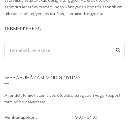
esztétikus és praktikus design-tárggyal. Az érdeklődők
számára lehetővé teszem, hogy könnyedén hozzájussanak az
általam kínált egyedi és minőségi kerámia tárgyakhoz.
TERMÉKKERESŐ
KERESÉS
A
KÖVETKEZŐRE:
WEBÁRUHÁZAM MINDIG NYITVA
A rendelt termék személyes átadása Szegeden vagy Foxpost
terminálba helyezése:
Munkanapokon:
9:00 - 14:00