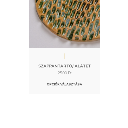
SZAPPANTARTÓ/ ALÁTÉT
2500
Ft
Ennek
OPCIÓK VÁLASZTÁSA
a
terméknek
több
variációja
van.