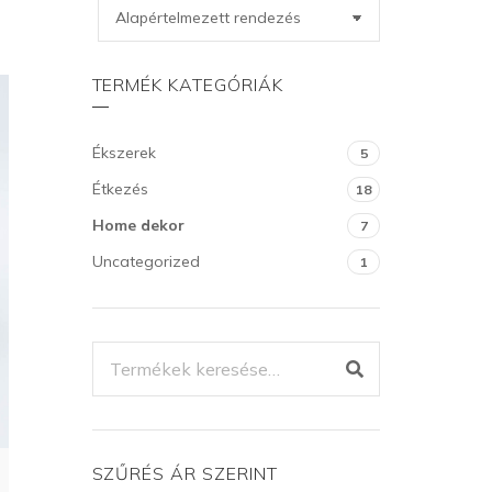
TERMÉK KATEGÓRIÁK
Ékszerek
5
Étkezés
18
Home dekor
7
Uncategorized
1
KERESÉS
A
KÖVETKEZŐRE:
SZŰRÉS ÁR SZERINT