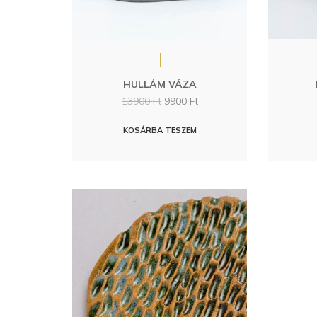
HULLÁM VÁZA
Original
Current
13900
Ft
9900
Ft
price
price
was:
is:
KOSÁRBA TESZEM
13900 Ft.
9900 Ft.