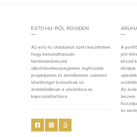
A
változatok
a
termékoldalon
ESTO.HU-RÓL RÖVIDEN
ÁRUH
választhatók
ki
Az esto.hu oldalamat azért készítettem,
A portf
hogy bemutathassam
jött lét
kerámiaművészeti
kézzel k
alkotótevékenységeimet, legfrissebb
kínálja
projektjeimet és termékeimet, valamint
ajándék
lehetőséget biztosítsak az
esztétik
érdeklődőknek a vásárlásra és
Az érde
kapcsolattartásra.
teszem,
hozzáju
és minő