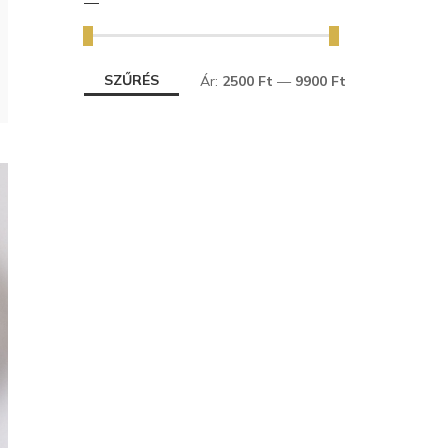
SZŰRÉS
Ár:
2500 Ft
—
9900 Ft
MIN
MAX
ÁR
ÁR