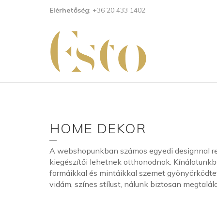
Elérhetőség
: +36 20 433 1402
HOME DEKOR
A webshopunkban számos egyedi designnal ren
kiegészítői lehetnek otthonodnak. Kínálatunkb
formáikkal és mintáikkal szemet gyönyörködtető
vidám, színes stílust, nálunk biztosan megtalá