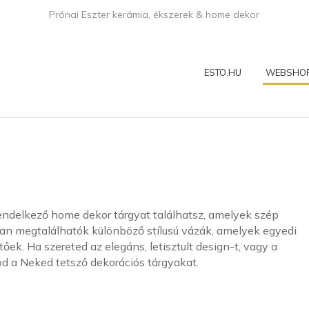
Prónai Eszter kerámia, ékszerek & home dekor
ESTO.HU
WEBSHO
delkező home dekor tárgyat találhatsz, amelyek szép
an megtalálhatók különböző stílusú vázák, amelyek egyedi
ek. Ha szereted az elegáns, letisztult design-t, vagy a
lod a Neked tetsző dekorációs tárgyakat.