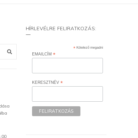
HÍRLEVÉLRE FELIRATKOZÁS:
*
Kötelező megadni
*
EMAILCÍM
*
KERESZTNÉV
adása
álba
4:00