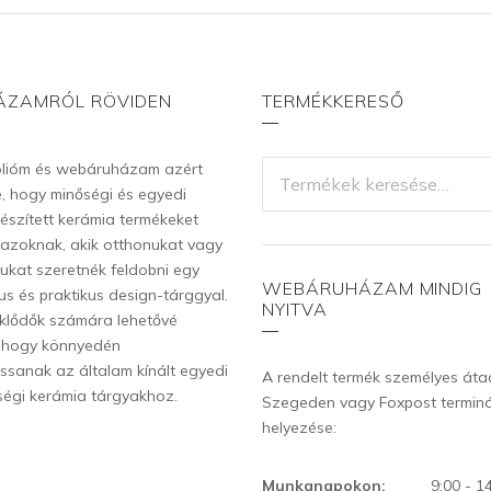
ÁZAMRÓL RÖVIDEN
TERMÉKKERESŐ
KERESÉS
ólióm és webáruházam azért
A
re, hogy minőségi és egyedi
KÖVETKEZŐRE:
észített kerámia termékeket
k azoknak, akik otthonukat vagy
ukat szeretnék feldobni egy
WEBÁRUHÁZAM MINDIG
us és praktikus design-tárggyal.
NYITVA
klődők számára lehetővé
 hogy könnyedén
ssanak az általam kínált egyedi
A rendelt termék személyes át
ségi kerámia tárgyakhoz.
Szegeden vagy Foxpost termin
helyezése:
Munkanapokon:
9:00 - 1