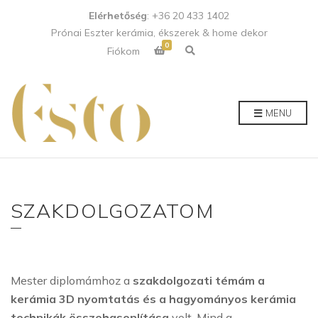
Elérhetőség
: +36 20 433 1402
Prónai Eszter kerámia, ékszerek & home dekor
0
E
Fiókom
x
p
a
n
d
p
MENU
r
o
d
u
c
t
s
e
a
SZAKDOLGOZATOM
r
c
h
f
o
r
m
Mester diplomámhoz a
szakdolgozati témám a
kerámia 3D nyomtatás és a hagyományos kerámia
technikák összehasonlítása
volt. Mind a