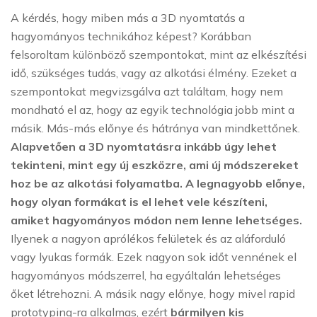
A kérdés, hogy miben más a 3D nyomtatás a
hagyományos technikához képest? Korábban
felsoroltam különböző szempontokat, mint az elkészítési
idő, szükséges tudás, vagy az alkotási élmény. Ezeket a
szempontokat megvizsgálva azt találtam, hogy nem
mondható el az, hogy az egyik technológia jobb mint a
másik. Más-más előnye és hátránya van mindkettőnek.
Alapvetően a 3D nyomtatásra inkább úgy lehet
tekinteni, mint egy új eszközre, ami új módszereket
hoz be az alkotási folyamatba. A legnagyobb előnye,
hogy olyan formákat is el lehet vele készíteni,
amiket hagyományos módon nem lenne lehetséges.
Ilyenek a nagyon aprólékos felületek és az aláforduló
vagy lyukas formák. Ezek nagyon sok időt vennének el
hagyományos módszerrel, ha egyáltalán lehetséges
őket létrehozni. A másik nagy előnye, hogy mivel rapid
prototyping-ra alkalmas, ezért
bármilyen kis