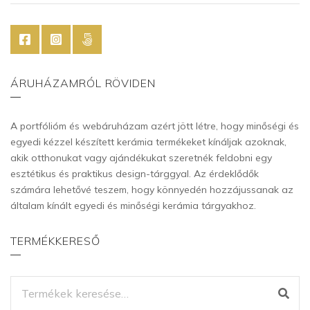
ÁRUHÁZAMRÓL RÖVIDEN
A portfólióm és webáruházam azért jött létre, hogy minőségi és
egyedi kézzel készített kerámia termékeket kínáljak azoknak,
akik otthonukat vagy ajándékukat szeretnék feldobni egy
esztétikus és praktikus design-tárggyal. Az érdeklődők
számára lehetővé teszem, hogy könnyedén hozzájussanak az
általam kínált egyedi és minőségi kerámia tárgyakhoz.
TERMÉKKERESŐ
KERESÉS
A
KÖVETKEZŐRE: