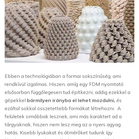
Ebben a technológiában a formai sokszínűség, ami
rendkívül izgalmas. Hiszen, amíg egy FDM nyomtató
elsősorban függőlegesen tud építkezni, addig ezekkel a
gépekkel
bármilyen irányba el lehet mozdulni,
és
ezáltal sokkal összetettebb formákat létrehozni. A
felületek simábbak lesznek, ami más karaktert ad a
tárgyaknak, hiszen nem lesz meg az a nyers agyag
hatás. Kisebb lyukakat és átmérőket tudunk így