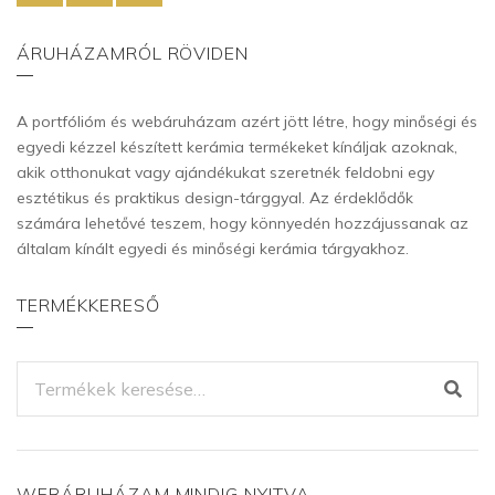
ÁRUHÁZAMRÓL RÖVIDEN
A portfólióm és webáruházam azért jött létre, hogy minőségi és
egyedi kézzel készített kerámia termékeket kínáljak azoknak,
akik otthonukat vagy ajándékukat szeretnék feldobni egy
esztétikus és praktikus design-tárggyal. Az érdeklődők
számára lehetővé teszem, hogy könnyedén hozzájussanak az
általam kínált egyedi és minőségi kerámia tárgyakhoz.
TERMÉKKERESŐ
KERESÉS
A
KÖVETKEZŐRE:
WEBÁRUHÁZAM MINDIG NYITVA