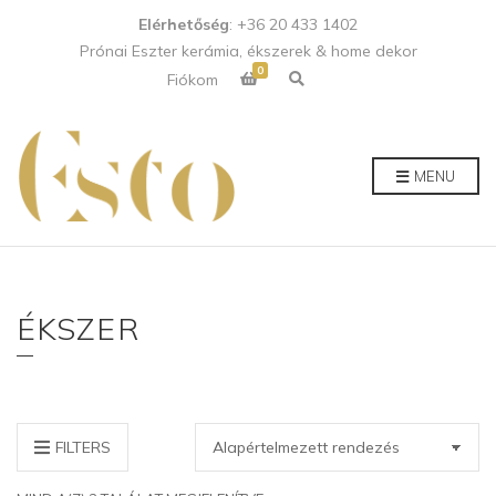
Elérhetőség
: +36 20 433 1402
Prónai Eszter kerámia, ékszerek & home dekor
0
E
Fiókom
x
p
a
n
d
p
MENU
r
o
d
u
c
t
s
e
a
ÉKSZER
r
c
h
f
o
r
m
FILTERS