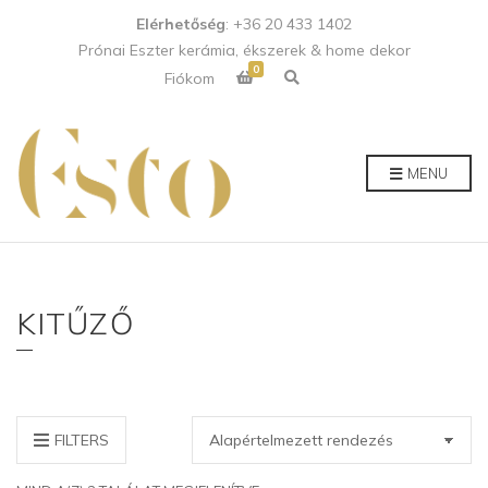
Elérhetőség
: +36 20 433 1402
Prónai Eszter kerámia, ékszerek & home dekor
0
E
Fiókom
x
p
a
n
d
p
MENU
r
o
d
u
c
t
s
e
a
KITŰZŐ
r
c
h
f
o
r
m
FILTERS