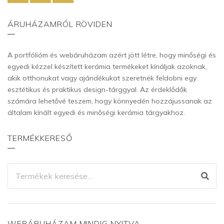
ÁRUHÁZAMRÓL RÖVIDEN
A portfólióm és webáruházam azért jött létre, hogy minőségi és
egyedi kézzel készített kerámia termékeket kínáljak azoknak,
akik otthonukat vagy ajándékukat szeretnék feldobni egy
esztétikus és praktikus design-tárggyal. Az érdeklődők
számára lehetővé teszem, hogy könnyedén hozzájussanak az
általam kínált egyedi és minőségi kerámia tárgyakhoz.
TERMÉKKERESŐ
KERESÉS
A
KÖVETKEZŐRE:
WEBÁRUHÁZAM MINDIG NYITVA