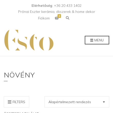
Elérhetőség
: +36 20 433 1402
Prónai Eszter kerámia, ékszerek & home dekor
0
E
Fiókom
x
p
a
n
d
p
MENU
r
o
d
u
c
t
s
e
a
NÖVÉNY
r
c
h
f
o
r
m
FILTERS