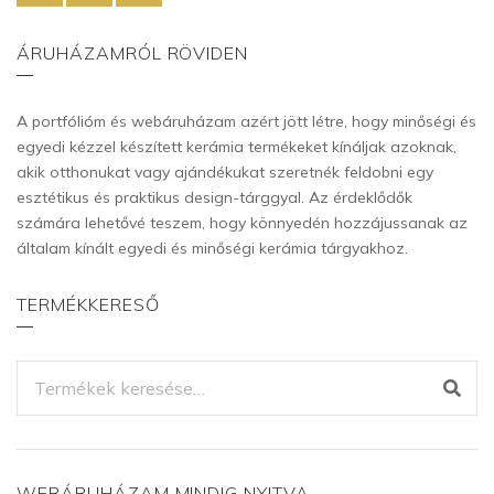
ÁRUHÁZAMRÓL RÖVIDEN
A portfólióm és webáruházam azért jött létre, hogy minőségi és
egyedi kézzel készített kerámia termékeket kínáljak azoknak,
akik otthonukat vagy ajándékukat szeretnék feldobni egy
esztétikus és praktikus design-tárggyal. Az érdeklődők
számára lehetővé teszem, hogy könnyedén hozzájussanak az
általam kínált egyedi és minőségi kerámia tárgyakhoz.
TERMÉKKERESŐ
KERESÉS
A
KÖVETKEZŐRE:
WEBÁRUHÁZAM MINDIG NYITVA