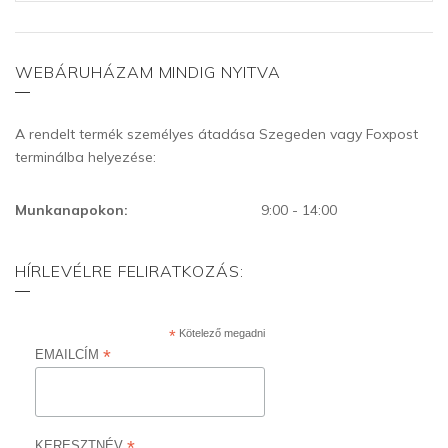
WEBÁRUHÁZAM MINDIG NYITVA
A rendelt termék személyes átadása Szegeden vagy Foxpost
terminálba helyezése:
Munkanapokon:
9:00 - 14:00
HÍRLEVÉLRE FELIRATKOZÁS:
*
Kötelező megadni
*
EMAILCÍM
*
KERESZTNÉV