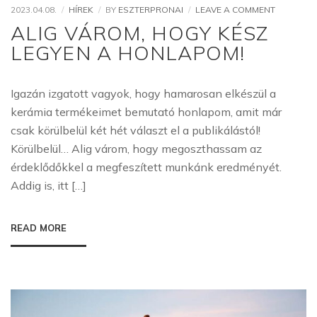
ON
2023.04.08.
HÍREK
BY
ESZTERPRONAI
LEAVE A COMMENT
ALIG
ALIG VÁROM, HOGY KÉSZ
VÁROM,
LEGYEN A HONLAPOM!
HOGY
KÉSZ
LEGYEN
A
Igazán izgatott vagyok, hogy hamarosan elkészül a
HONLAPO
kerámia termékeimet bemutató honlapom, amit már
csak körülbelül két hét választ el a publikálástól!
Körülbelül… Alig várom, hogy megoszthassam az
érdeklődőkkel a megfeszített munkánk eredményét.
Addig is, itt […]
READ MORE