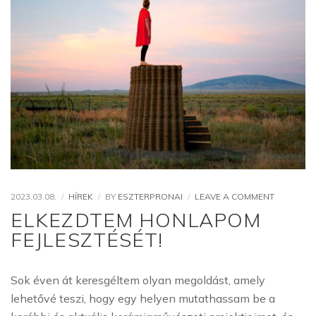
ON
2023.03.08.
HÍREK
BY
ESZTERPRONAI
LEAVE A COMMENT
ELKEZDT
ELKEZDTEM HONLAPOM
HONLAP
FEJLESZTÉSÉT!
FEJLESZT
Sok éven át keresgéltem olyan megoldást, amely
lehetővé teszi, hogy egy helyen mutathassam be a