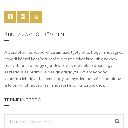
ÁRUHÁZAMRÓL RÖVIDEN
A portfólióm és webáruházam azért jött létre, hogy minőségi és
egyedi kézzel készített kerámia termékeket kínáljak azoknak,
akik otthonukat vagy ajándékukat szeretnék feldobni egy
esztétikus és praktikus design-tárggyal. Az érdeklődők
számára lehetővé teszem, hogy könnyedén hozzájussanak az
általam kínált egyedi és minőségi kerámia tárgyakhoz.
TERMÉKKERESŐ
KERESÉS
A
KÖVETKEZŐRE: