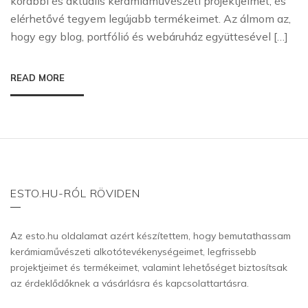
korábbi és aktuális kerámiaművészeti projektjeimet, és
elérhetővé tegyem legújabb termékeimet. Az álmom az,
hogy egy blog, portfólió és webáruház együttesével […]
READ MORE
ESTO.HU-RÓL RÖVIDEN
Az esto.hu oldalamat azért készítettem, hogy bemutathassam
kerámiaművészeti alkotótevékenységeimet, legfrissebb
projektjeimet és termékeimet, valamint lehetőséget biztosítsak
az érdeklődőknek a vásárlásra és kapcsolattartásra.