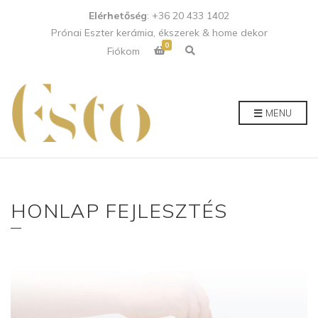
Elérhetőség
: +36 20 433 1402
Prónai Eszter kerámia, ékszerek & home dekor
0
E
Fiókom
x
p
a
n
d
p
MENU
r
o
d
u
c
t
s
e
a
HONLAP FEJLESZTÉS
r
c
h
f
o
r
m