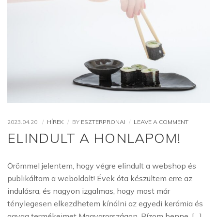
ON
2023.04.20.
HÍREK
BY
ESZTERPRONAI
LEAVE A COMMENT
ELINDULT
ELINDULT A HONLAPOM!
A
HONLAPO
Örömmel jelentem, hogy végre elindult a webshop és
publikáltam a weboldalt! Évek óta készültem erre az
indulásra, és nagyon izgalmas, hogy most már
ténylegesen elkezdhetem kínálni az egyedi kerámia és
agyag termékeimet Magyarországon. Bízom benne, […]