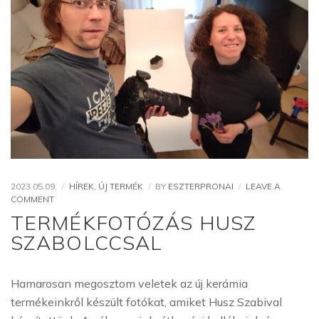
2023.05.09.
HÍREK
,
ÚJ TERMÉK
BY
ESZTERPRONAI
LEAVE A
ON
COMMENT
TERMÉKFOTÓZÁS
TERMÉKFOTÓZÁS HUSZ
HUSZ
SZABOLCCSAL
SZABOLCCSAL
Hamarosan megosztom veletek az új kerámia
termékeinkről készült fotókat, amiket Husz Szabival