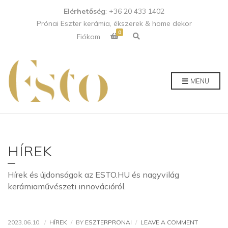
Elérhetőség
: +36 20 433 1402
Prónai Eszter kerámia, ékszerek & home dekor
0
E
Fiókom
x
p
a
n
d
p
MENU
r
o
d
u
c
t
s
e
a
HÍREK
r
c
h
f
Hírek és újdonságok az ESTO.HU és nagyvilág
o
r
kerámiaművészeti innovációról.
m
ON
2023.06.10.
HÍREK
BY
ESZTERPRONAI
LEAVE A COMMENT