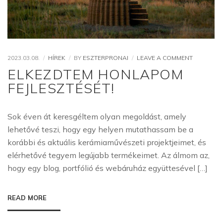
ON
2023.03.08.
HÍREK
BY
ESZTERPRONAI
LEAVE A COMMENT
ELKEZDT
ELKEZDTEM HONLAPOM
HONLAP
FEJLESZTÉSÉT!
FEJLESZT
Sok éven át keresgéltem olyan megoldást, amely
lehetővé teszi, hogy egy helyen mutathassam be a
korábbi és aktuális kerámiaművészeti projektjeimet, és
elérhetővé tegyem legújabb termékeimet. Az álmom az,
hogy egy blog, portfólió és webáruház együttesével […]
READ MORE