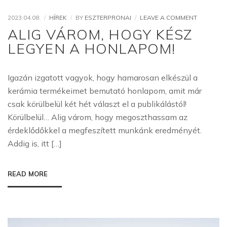
ON
2023.04.08.
HÍREK
BY
ESZTERPRONAI
LEAVE A COMMENT
ALIG
ALIG VÁROM, HOGY KÉSZ
VÁROM,
LEGYEN A HONLAPOM!
HOGY
KÉSZ
LEGYEN
A
Igazán izgatott vagyok, hogy hamarosan elkészül a
HONLAPO
kerámia termékeimet bemutató honlapom, amit már
csak körülbelül két hét választ el a publikálástól!
Körülbelül… Alig várom, hogy megoszthassam az
érdeklődőkkel a megfeszített munkánk eredményét.
Addig is, itt […]
READ MORE