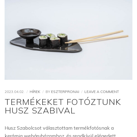
ON
2023.04.02.
HÍREK
BY
ESZTERPRONAI
LEAVE A COMMENT
TERMÉKE
TERMÉKEKET FOTÓZTUNK
FOTÓZTU
HUSZ SZABIVAL
HUSZ
SZABIVAL
Husz Szabolcsot választottam termékfotósnak a
kerámia webáruházamhoz, és rendkívül elégedett