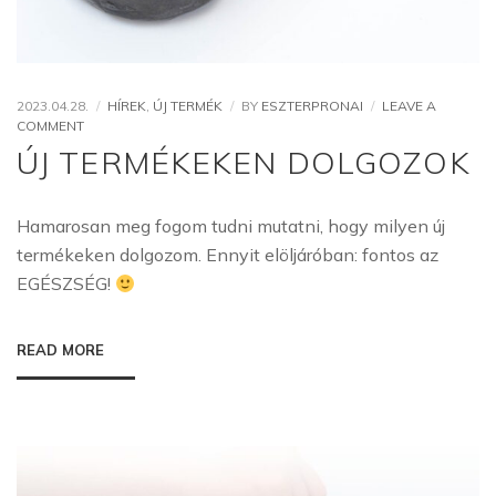
2023.04.28.
HÍREK
,
ÚJ TERMÉK
BY
ESZTERPRONAI
LEAVE A
ON
COMMENT
ÚJ
ÚJ TERMÉKEKEN DOLGOZOK
TERMÉKEKEN
DOLGOZOK
Hamarosan meg fogom tudni mutatni, hogy milyen új
termékeken dolgozom. Ennyit elöljáróban: fontos az
EGÉSZSÉG!
READ MORE