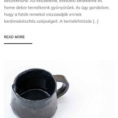
készítettünk. Az ékszereink, étkezési kellékeink és
home dekor termékeink gyönyörűek, és úgy gondolom,
hogy a fotók remekül visszaadják ennek
kerámiakészítés szépségeit. A termékfotózás […]
READ MORE