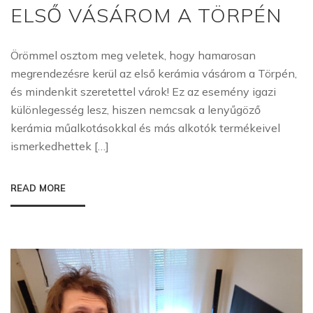
ELSŐ
ELSŐ VÁSÁROM A TÖRPÉN
VÁSÁRO
A
TÖRPÉN
Örömmel osztom meg veletek, hogy hamarosan
megrendezésre kerül az első kerámia vásárom a Törpén,
és mindenkit szeretettel várok! Ez az esemény igazi
különlegesség lesz, hiszen nemcsak a lenyűgöző
kerámia műalkotásokkal és más alkotók termékeivel
ismerkedhettek […]
READ MORE