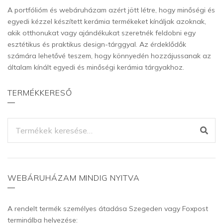
A portfólióm és webáruházam azért jött létre, hogy minőségi és
egyedi kézzel készített kerámia termékeket kínáljak azoknak,
akik otthonukat vagy ajándékukat szeretnék feldobni egy
esztétikus és praktikus design-tárggyal. Az érdeklődők
számára lehetővé teszem, hogy könnyedén hozzájussanak az
általam kínált egyedi és minőségi kerámia tárgyakhoz.
TERMÉKKERESŐ
KERESÉS
A
KÖVETKEZŐRE:
WEBÁRUHÁZAM MINDIG NYITVA
A rendelt termék személyes átadása Szegeden vagy Foxpost
terminálba helyezése: