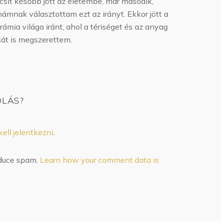
csit később jött az életembe, már második,
ámnak választottam ezt az irányt. Ekkor jött a
rámia világa iránt, ahol a tériséget és az anyag
t is megszerettem.
ÓLÁS?
kell jelentkezni
.
educe spam.
Learn how your comment data is