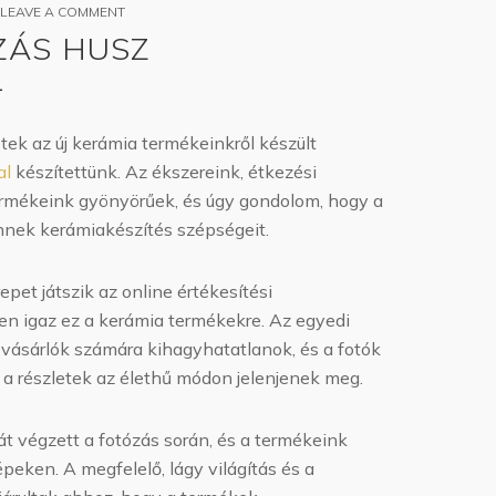
ON
LEAVE A COMMENT
TERMÉKFOTÓZÁS
ZÁS HUSZ
HUSZ
L
SZABOLCCSAL
k az új kerámia termékeinkről készült
al
készítettünk. Az ékszereink, étkezési
ermékeink gyönyörűek, és úgy gondolom, hogy a
nnek kerámiakészítés szépségeit.
pet játszik az online értékesítési
n igaz ez a kerámia termékekre. Az egyedi
a vásárlók számára kihagyhatatlanok, és a fotók
a részletek az élethű módon jelenjenek meg.
 végzett a fotózás során, és a termékeink
épeken. A megfelelő, lágy világítás és a