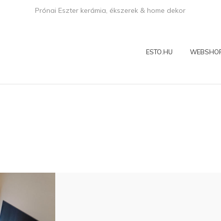
Prónai Eszter kerámia, ékszerek & home dekor
ESTO.HU
WEBSHO