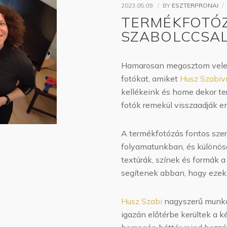
2023.05.09.
BY
ESZTERPRONAI
TERMÉKFOTÓ
SZABOLCCSA
Hamarosan megosztom velete
fotókat, amiket
Husz Szabiv
kellékeink és home dekor t
fotók remekül visszaadják e
A termékfotózás fontos szere
folyamatunkban, és különöse
textúrák, színek és formák 
segítenek abban, hogy ezek 
Husz Szabi
nagyszerű munkát
igazán előtérbe kerültek a k