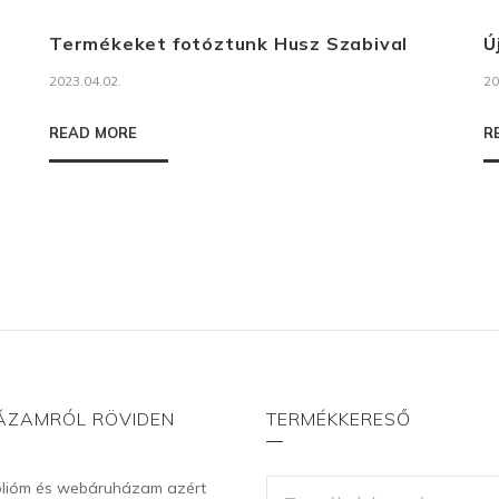
Termékeket fotóztunk Husz Szabival
Ú
2023.04.02.
20
READ MORE
R
ÁZAMRÓL RÖVIDEN
TERMÉKKERESŐ
KERESÉS
ólióm és webáruházam azért