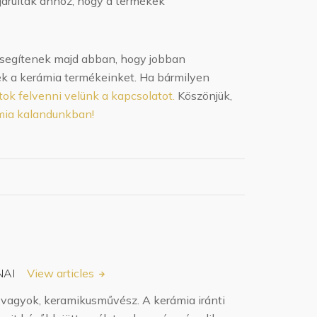
árultak ahhoz, hogy a termékek
k segítenek majd abban, hogy jobban
ek a kerámia termékeinket. Ha bármilyen
ok felvenni velünk a kapcsolatot.
Köszönjük,
mia kalandunkban!
NAI
View articles
 vagyok, keramikusművész. A kerámia iránti