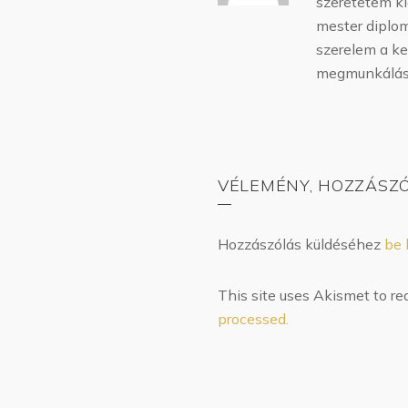
szeretetem ki
mester diplom
szerelem a ke
megmunkálásá
VÉLEMÉNY, HOZZÁSZ
Hozzászólás küldéséhez
be 
This site uses Akismet to r
processed.