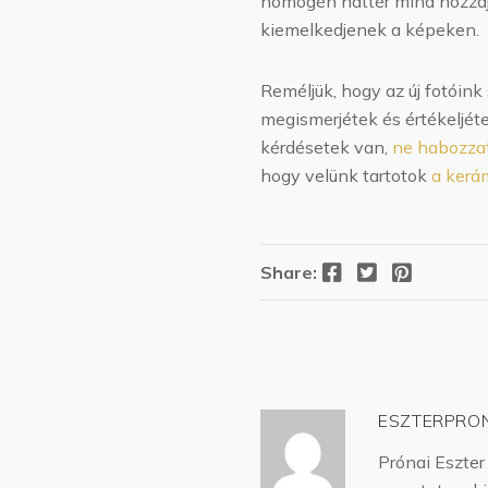
homogén háttér mind hozzáj
kiemelkedjenek a képeken.
Reméljük, hogy az új fotóin
megismerjétek és értékeljét
kérdésetek van,
ne habozzat
hogy velünk tartotok
a kerá
Facebook
Twitter
Pinterest
Share:
ESZTERPRO
Prónai Eszter