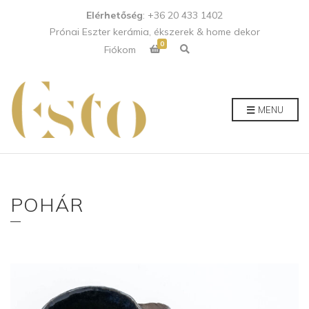
Elérhetőség
: +36 20 433 1402
Prónai Eszter kerámia, ékszerek & home dekor
0
E
Fiókom
x
p
a
n
d
p
MENU
r
o
d
u
c
t
s
e
a
POHÁR
r
c
h
f
o
r
m