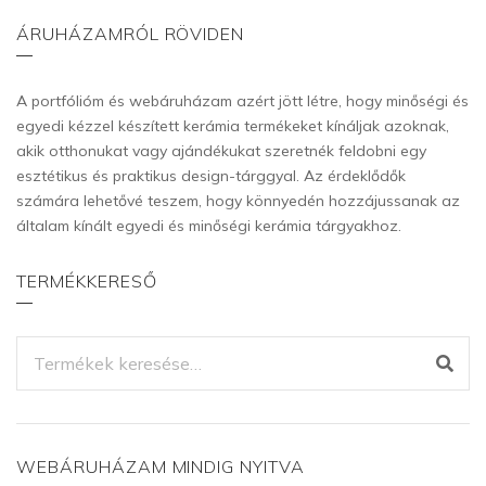
ÁRUHÁZAMRÓL RÖVIDEN
A portfólióm és webáruházam azért jött létre, hogy minőségi és
egyedi kézzel készített kerámia termékeket kínáljak azoknak,
akik otthonukat vagy ajándékukat szeretnék feldobni egy
esztétikus és praktikus design-tárggyal. Az érdeklődők
számára lehetővé teszem, hogy könnyedén hozzájussanak az
általam kínált egyedi és minőségi kerámia tárgyakhoz.
TERMÉKKERESŐ
KERESÉS
A
KÖVETKEZŐRE:
WEBÁRUHÁZAM MINDIG NYITVA