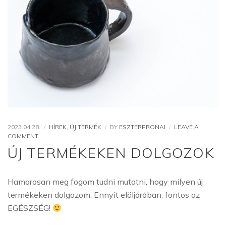
2023.04.28.
HÍREK
,
ÚJ TERMÉK
BY
ESZTERPRONAI
LEAVE A
ON
COMMENT
ÚJ
ÚJ TERMÉKEKEN DOLGOZOK
TERMÉKEKEN
DOLGOZOK
Hamarosan meg fogom tudni mutatni, hogy milyen új
termékeken dolgozom. Ennyit elöljáróban: fontos az
EGÉSZSÉG!