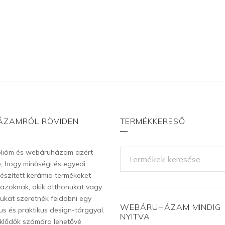
ÁZAMRÓL RÖVIDEN
TERMÉKKERESŐ
KERESÉS
ólióm és webáruházam azért
A
re, hogy minőségi és egyedi
KÖVETKEZŐRE:
észített kerámia termékeket
k azoknak, akik otthonukat vagy
ukat szeretnék feldobni egy
WEBÁRUHÁZAM MINDIG
us és praktikus design-tárggyal.
NYITVA
klődők számára lehetővé