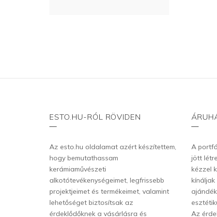
ESTO.HU-RÓL RÖVIDEN
ÁRUH
Az esto.hu oldalamat azért készítettem,
A portf
hogy bemutathassam
jött lét
kerámiaművészeti
kézzel k
alkotótevékenységeimet, legfrissebb
kínálja
projektjeimet és termékeimet, valamint
ajándék
lehetőséget biztosítsak az
esztétik
érdeklődőknek a vásárlásra és
Az érde