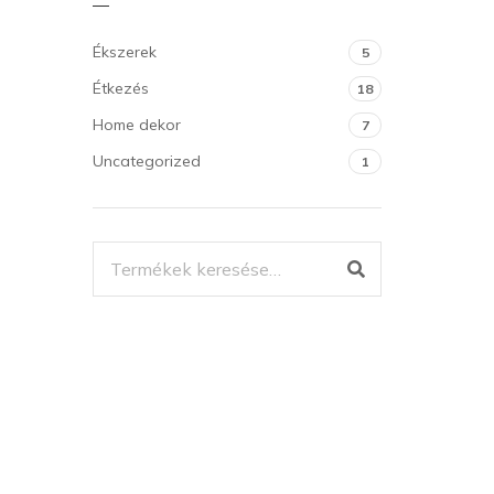
Ékszerek
5
Étkezés
18
Home dekor
7
Uncategorized
1
KERESÉS
A
KÖVETKEZŐRE: