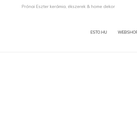
Prónai Eszter kerámia, ékszerek & home dekor
ESTO.HU
WEBSHO