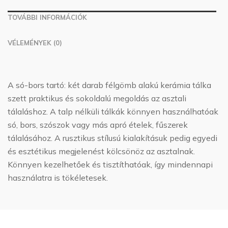
TOVÁBBI INFORMÁCIÓK
VÉLEMÉNYEK (0)
A só-bors tartó: két darab félgömb alakú kerámia tálka
szett praktikus és sokoldalú megoldás az asztali
tálaláshoz. A talp nélküli tálkák könnyen használhatóak
só, bors, szószok vagy más apró ételek, fűszerek
tálalásához. A rusztikus stílusú kialakításuk pedig egyedi
és esztétikus megjelenést kölcsönöz az asztalnak.
Könnyen kezelhetőek és tisztíthatóak, így mindennapi
használatra is tökéletesek.