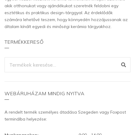
akik otthonukat vagy ajándékukat szeretnék feldobni egy
esztétikus és praktikus design-tárggyal. Az érdeklődők
számára lehetővé teszem, hogy könnyedén hozzájussanak az
általam kínált egyedi és minőségi kerámia tárgyakhoz.
TERMÉKKERESŐ
KERESÉS
A
KÖVETKEZŐRE:
WEBÁRUHÁZAM MINDIG NYITVA
A rendelt termék személyes átadása Szegeden vagy Foxpost
terminálba helyezése:
Munkanapokon:
9:00 - 14:00