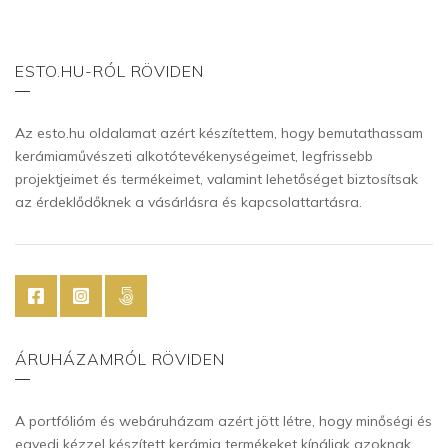
ESTO.HU-RÓL RÖVIDEN
Az esto.hu oldalamat azért készítettem, hogy bemutathassam
kerámiaművészeti alkotótevékenységeimet, legfrissebb
projektjeimet és termékeimet, valamint lehetőséget biztosítsak
az érdeklődőknek a vásárlásra és kapcsolattartásra.
ÁRUHÁZAMRÓL RÖVIDEN
A portfólióm és webáruházam azért jött létre, hogy minőségi és
egyedi kézzel készített kerámia termékeket kínáljak azoknak,