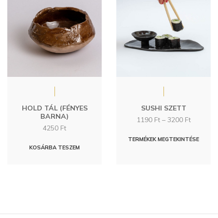
HOLD TÁL (FÉNYES
SUSHI SZETT
BARNA)
Ártartom
1190
Ft
–
3200
Ft
4250
Ft
1190 Ft
-
TERMÉKEK MEGTEKINTÉSE
KOSÁRBA TESZEM
3200 Ft