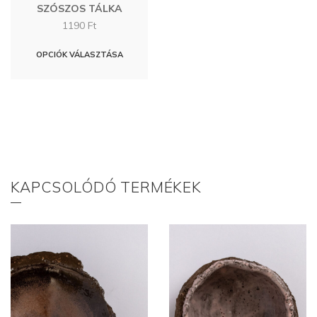
SZÓSZOS TÁLKA
1190
Ft
Ennek
OPCIÓK VÁLASZTÁSA
a
terméknek
több
variációja
van.
A
változatok
KAPCSOLÓDÓ TERMÉKEK
a
termékoldalon
választhatók
ki