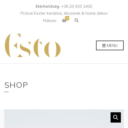
Elérhetőség
: +36 20 433 1402
Prónai Eszter kerámia, ékszerek & home dekor
0
E
Fiókom
x
p
a
n
d
p
MENU
r
o
d
u
c
t
s
e
a
SHOP
r
c
h
f
o
r
m