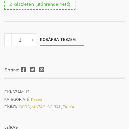
2 készleten (utánrendelhető)
SÓ-
-
+
KOSÁRBA TESZEM
BORS
TARTÓ
SZETT
MENNYISÉG
Facebook
Twitter
Pinterest
Share:
CIKKSZÁM:
15
KATEGÓRIA:
ÉTKEZÉS
CÍMKÉK:
BORS
,
MINTÁS
,
SÓ
,
TAL
,
TÁLKA
LEÍRÁS